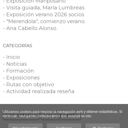
- Exposición Mariposario
- Visita guiada, María Lumbreas
- Exposición verano 2026 socios
- "Merendola", comienzo verano.
- Ana Cabello Alonso.
CATEGORÍAS
- Inicio
- Noticias
- Formación
- Exposiciones
- Rutas con objetivo
- Actividad realizada reseña
Utilizamos cookies para mejorar la navegación web y obtener estadísticas. Si
Ver anterior
Ver siguiente
continuas navegando, consideramos que aceptas su uso.