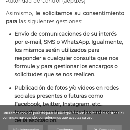
Autoridad de Control (aepd.es)
Asimismo,
le solicitamos su consentimiento
para
las siguientes gestiones:
Envío de comunicaciones de su interés
por e‐mail, SMS o WhatsApp. Igualmente,
los mismos serán utilizados para
responder a cualquier consulta que nos
formule y para gestionar los encargos o
solicitudes que se nos realicen.
Publicación de fotos y/o videos en redes
sociales presentes o futuras como
Facebook, twitter, Instagram, etc…
tomadas durante actividades ordinarias
Utilizamos cookies para mejorar la navegación web y obtener estadísticas. Si
continuas navegando, consideramos que aceptas su uso.
de la asociación.