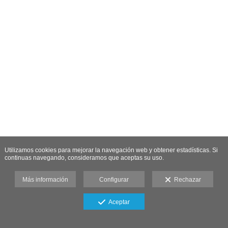
Utilizamos cookies para mejorar la navegación web y obtener estadísticas. Si
continuas navegando, consideramos que aceptas su uso.
Más información
Configurar
Rechazar
Aceptar